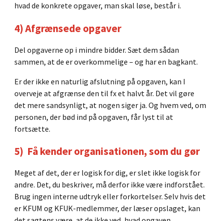
hvad de konkrete opgaver, man skal løse, består i.
4) Afgrænsede opgaver
Del opgaverne op i mindre bidder. Sæt dem sådan
sammen, at de er overkommelige – og har en bagkant.
Er der ikke en naturlig afslutning på opgaven, kan I
overveje at afgrænse den til fx et halvt år. Det vil gøre
det mere sandsynligt, at nogen siger ja. Og hvem ved, om
personen, der bød ind på opgaven, får lyst til at
fortsætte.
5) Få kender organisationen, som du gør
Meget af det, der er logisk for dig, er slet ikke logisk for
andre. Det, du beskriver, må derfor ikke være indforstået.
Brug ingen interne udtryk eller forkortelser. Selv hvis det
er KFUM og KFUK-medlemmer, der læser opslaget, kan
det sagtens være, at de ikke ved, hvad opgaven