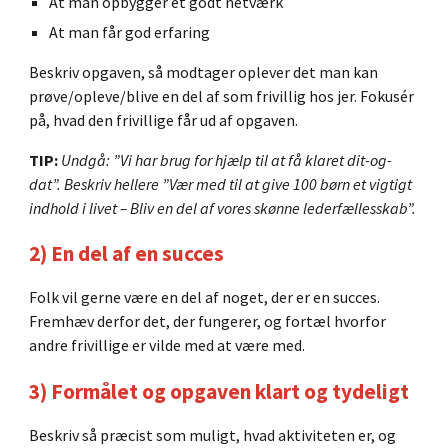
At man opbygger et godt netværk
At man får god erfaring
Beskriv opgaven, så modtager oplever det man kan
prøve/opleve/blive en del af som frivillig hos jer. Fokusér
på, hvad den frivillige får ud af opgaven.
TIP:
Undgå: ”Vi har brug for hjælp til at få klaret dit-og-
dat”. Beskriv hellere ”Vær med til at give 100 børn et vigtigt
indhold i livet – Bliv en del af vores skønne lederfællesskab”.
2) En del af en succes
Folk vil gerne være en del af noget, der er en succes.
Fremhæv derfor det, der fungerer, og fortæl hvorfor
andre frivillige er vilde med at være med.
3) Formålet og opgaven klart og tydeligt
Beskriv så præcist som muligt, hvad aktiviteten er, og