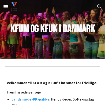
Skip to main content
Skip to navigation
KFUM og KFUK i Danmark
Velkommen til KFUM og KFUK's intranet for frivillige.
Fremhævede genveje
:
Landsmøde-PR-pakke
: Hent videoer, SoMe-opslag
mv.