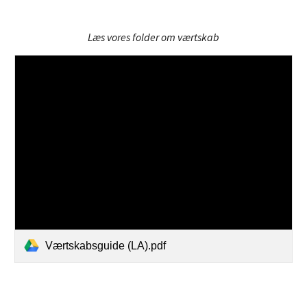
Læs vores folder om værtskab
Værtskabsguide (LA).pdf