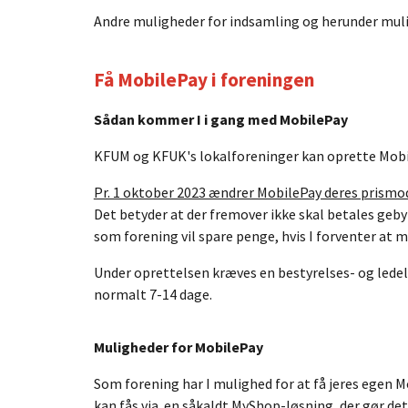
Andre muligheder for indsamling og herunder muli
Få MobilePay i foreningen
Sådan kommer I i gang med MobilePay
KFUM og KFUK's lokalforeninger kan oprette Mob
Pr. 1 oktober 2023 ændrer MobilePay deres prismod
Det betyder at der fremover ikke skal betales gebyr
som forening vil spare penge, hvis I forventer at mo
Under oprettelsen kræves en bestyrelses- og led
normalt 7-14 dage.
Muligheder for MobilePay
Som forening har I mulighed for at få jeres egen 
kan fås via en såkaldt MyShop-løsning, der gør de